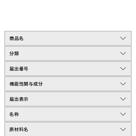
arrow_forward_ios
商品名
arrow_forward_ios
分類
arrow_forward_ios
届出番号
arrow_forward_ios
機能性関与成分
arrow_forward_ios
届出表示
arrow_forward_ios
名称
arrow_forward_ios
原材料名