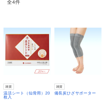
全4件
雑貨
雑貨
温活シート（仙骨用）20
備長炭ひざサポーター
枚入