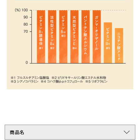
arrow_forward_ios
商品名